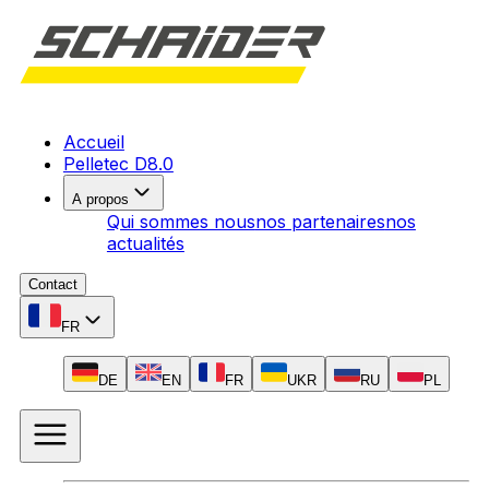
Accueil
Pelletec D8.0
A propos
Qui sommes nous
nos partenaires
nos
actualités
Contact
FR
DE
EN
FR
UKR
RU
PL