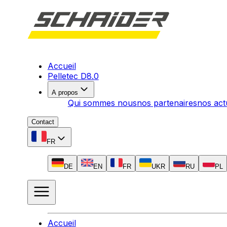
Accueil
Pelletec D8.0
A propos
Qui sommes nous
nos partenaires
nos act
Contact
FR
DE
EN
FR
UKR
RU
PL
Accueil