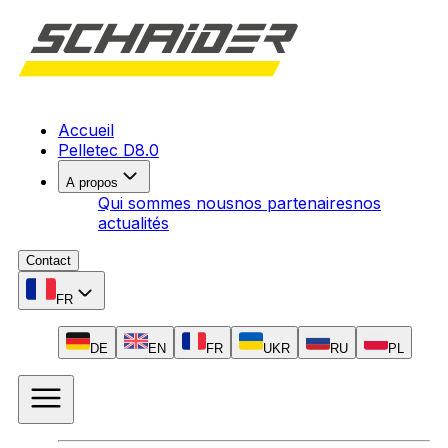
Accueil
Pelletec D8.0
A propos
Qui sommes nous
nos partenaires
nos
actualités
Contact
FR
DE
EN
FR
UKR
RU
PL