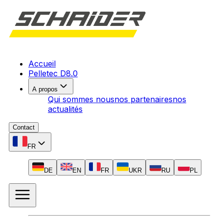
Accueil
Pelletec D8.0
A propos
Qui sommes nous
nos partenaires
nos
actualités
Contact
FR
DE
EN
FR
UKR
RU
PL