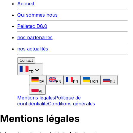
Accueil
Qui sommes nous
Pelletec D8.0
nos partenaires
nos actualités
Contact
FR
DE
EN
FR
UKR
RU
PL
Mentions légales
Politique de
confidentialité
Conditions générales
Mentions légales