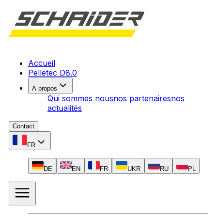
Accueil
Pelletec D8.0
A propos
Qui sommes nous
nos partenaires
nos
actualités
Contact
FR
DE
EN
FR
UKR
RU
PL