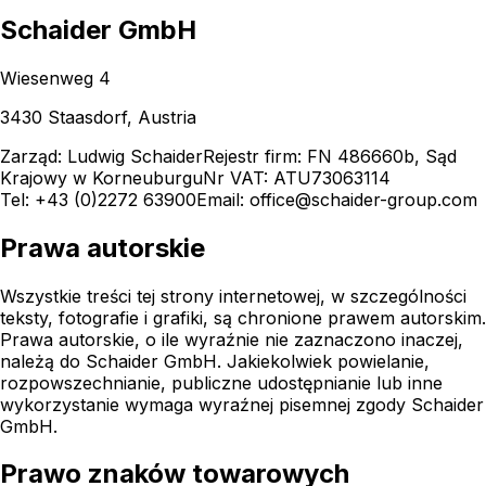
Schaider GmbH
Wiesenweg 4
3430 Staasdorf
,
Austria
Zarząd
: Ludwig Schaider
Rejestr firm: FN 486660b, Sąd
Krajowy w Korneuburgu
Nr VAT: ATU73063114
Tel:
+43 (0)2272 63900
Email:
office@schaider-group.com
Prawa autorskie
Wszystkie treści tej strony internetowej, w szczególności
teksty, fotografie i grafiki, są chronione prawem autorskim.
Prawa autorskie, o ile wyraźnie nie zaznaczono inaczej,
należą do Schaider GmbH. Jakiekolwiek powielanie,
rozpowszechnianie, publiczne udostępnianie lub inne
wykorzystanie wymaga wyraźnej pisemnej zgody Schaider
GmbH.
Prawo znaków towarowych