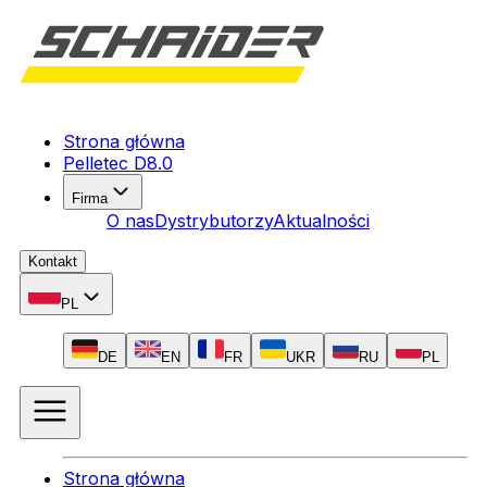
Strona główna
Pelletec D8.0
Firma
O nas
Dystrybutorzy
Aktualności
Kontakt
PL
DE
EN
FR
UKR
RU
PL
Strona główna