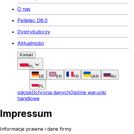
O nas
Pelletec D8.0
Dystrybutorzy
Aktualności
Kontakt
PL
DE
EN
FR
UKR
RU
PL
odcisk
Ochrona danych
Ogólne warunki
handlowe
Impressum
Informacje prawne i dane firmy