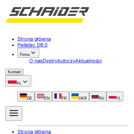
Strona główna
Pelletec D8.0
Firma
O nas
Dystrybutorzy
Aktualności
Kontakt
PL
DE
EN
FR
UKR
RU
PL
Strona główna