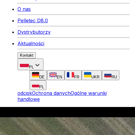
O nas
Pelletec D8.0
Dystrybutorzy
Aktualności
Kontakt
PL
DE
EN
FR
UKR
RU
PL
odcisk
Ochrona danych
Ogólne warunki
handlowe