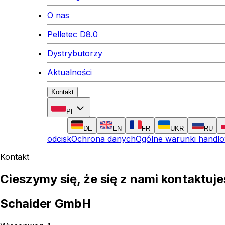
O nas
Pelletec D8.0
Dystrybutorzy
Aktualności
Kontakt
PL
DE
EN
FR
UKR
RU
odcisk
Ochrona danych
Ogólne warunki handl
Kontakt
Cieszymy się, że się z nami kontaktuje
Schaider GmbH