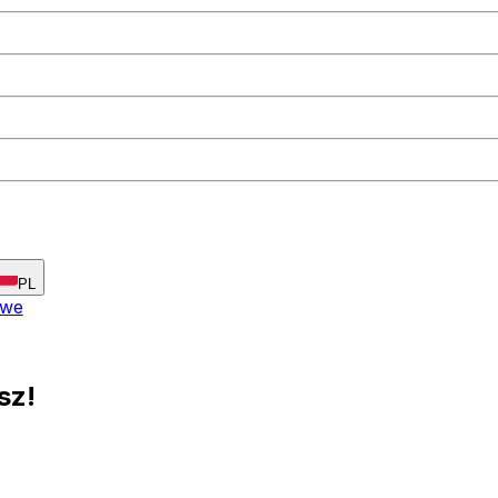
PL
owe
sz!