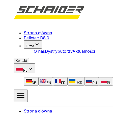
Strona główna
Pelletec D8.0
Firma
O nas
Dystrybutorzy
Aktualności
Kontakt
PL
DE
EN
FR
UKR
RU
PL
Strona główna