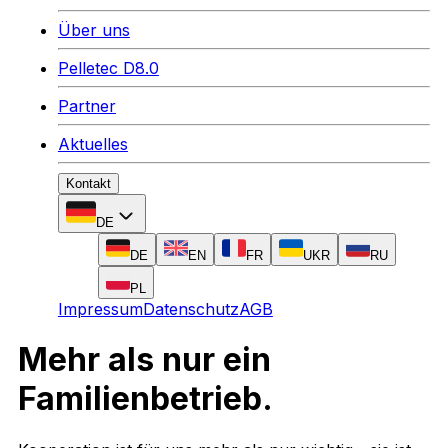
Über uns
Pelletec D8.0
Partner
Aktuelles
Kontakt
DE
DE
EN
FR
UKR
RU
PL
Impressum
Datenschutz
AGB
Mehr als nur ein
Familienbetrieb.