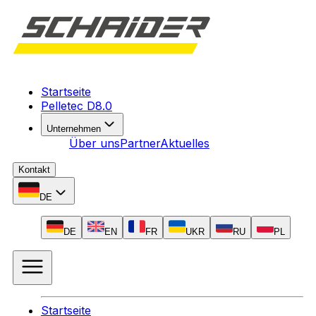
Startseite
Pelletec D8.0
Unternehmen
Über uns
Partner
Aktuelles
Kontakt
DE
DE
EN
FR
UKR
RU
PL
Startseite