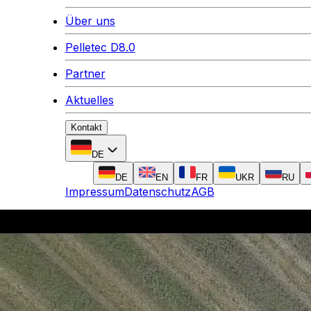
Über uns
Pelletec D8.0
Partner
Aktuelles
Kontakt
DE
DE
EN
FR
UKR
RU
Impressum
Datenschutz
AGB