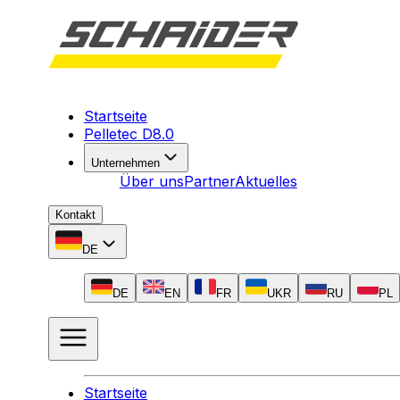
Startseite
Pelletec D8.0
Unternehmen
Über uns
Partner
Aktuelles
Kontakt
DE
DE
EN
FR
UKR
RU
PL
Startseite