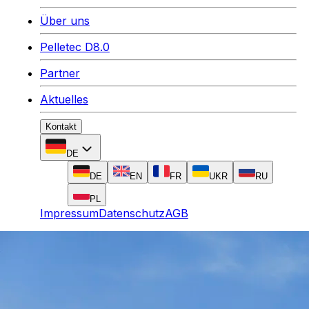
Über uns
Pelletec D8.0
Partner
Aktuelles
Kontakt
DE
DE
EN
FR
UKR
RU
PL
Impressum
Datenschutz
AGB