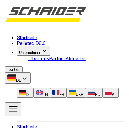
Startseite
Pelletec D8.0
Unternehmen
Über uns
Partner
Aktuelles
Kontakt
DE
DE
EN
FR
UKR
RU
PL
Startseite