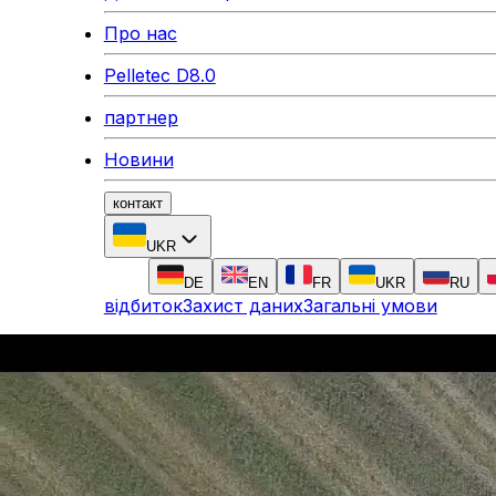
Про нас
Pelletec D8.0
партнер
Новини
контакт
UKR
DE
EN
FR
UKR
RU
відбиток
Захист даних
Загальні умови