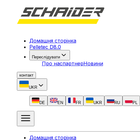
Домашня сторінка
Pelletec D8.0
Переслідувати
Про нас
партнер
Новини
контакт
UKR
DE
EN
FR
UKR
RU
PL
Домашня сторінка