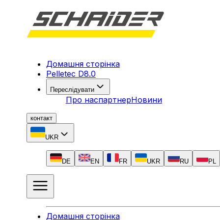
Домашня сторінка
Pelletec D8.0
Переслідувати
Про нас
партнер
Новини
контакт
UKR
DE
EN
FR
UKR
RU
PL
Домашня сторінка