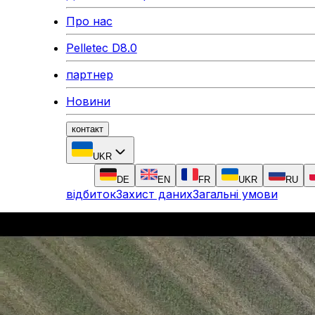
Про нас
Pelletec D8.0
партнер
Новини
контакт
UKR
DE
EN
FR
UKR
RU
відбиток
Захист даних
Загальні умови