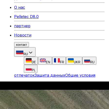
О нас
Pelletec D8.0
партнер
Новости
контакт
RU
DE
EN
FR
UKR
RU
PL
отпечаток
Защита данных
Общие условия