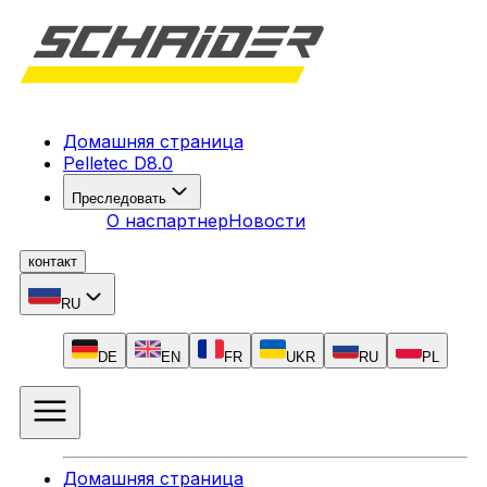
Домашняя страница
Pelletec D8.0
Преследовать
О нас
партнер
Новости
контакт
RU
DE
EN
FR
UKR
RU
PL
Домашняя страница